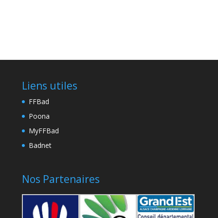
Liens utiles
FFBad
Poona
MyFFBad
Badnet
Nos Partenaires