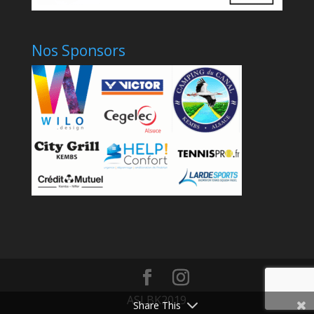
Nos Sponsors
ASLBK2019
Share This