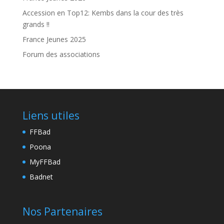
Accession en Top12: Kembs dans la cour des très
grands !!
France Jeunes 2025
Forum des associations
Liens utiles
FFBad
Poona
MyFFBad
Badnet
Nos Partenaires